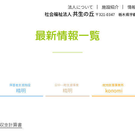
法人について
施設紹介
情
共生の丘
社会福祉法人
〒321-0347 栃木県
最新情報一覧
障害者支援施設
日中一時支援事業
就労支援事業所
晴明
晴明
konomi
金収支計算書